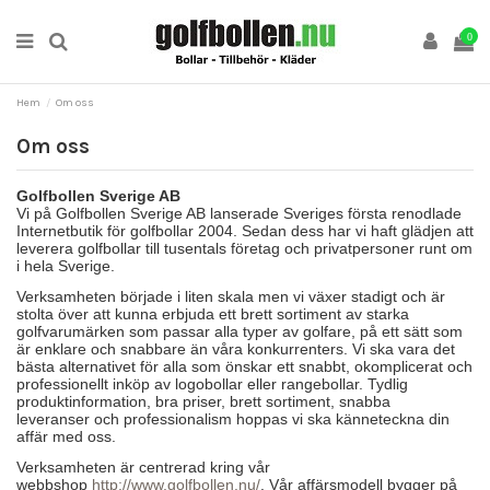
0
Hem
Om oss
Om oss
Golfbollen Sverige AB
Vi på Golfbollen Sverige AB lanserade Sveriges första renodlade
Internetbutik för golfbollar 2004. Sedan dess har vi haft glädjen att
leverera golfbollar till tusentals företag och privatpersoner runt om
i hela Sverige.
Verksamheten började i liten skala men vi växer stadigt och är
stolta över att kunna erbjuda ett brett sortiment av starka
golfvarumärken som passar alla typer av golfare, på ett sätt som
är enklare och snabbare än våra konkurrenters. Vi ska vara det
bästa alternativet för alla som önskar ett snabbt, okomplicerat och
professionellt inköp av logobollar eller rangebollar. Tydlig
produktinformation, bra priser, brett sortiment, snabba
leveranser och professionalism hoppas vi ska känneteckna din
affär med oss.
Verksamheten är centrerad kring vår
webbshop
http://www.golfbollen.nu/
. Vår affärsmodell bygger på